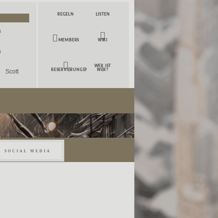
REGELN
LISTEN
a
MEMBERS
WIKI
a
WER IST
Scott
RESERVIERUNGEN
WER?
renzo
 Knox
SOCIAL MEDIA
eo
lkowa
owjow
lister