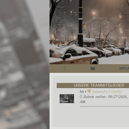
INPLA
UNSERE TEAMMITGLIEDER
Samantha Crowley
Ivy •
Zuletzt online: 06-27-2026,
AM