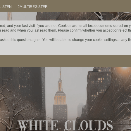
LISTEN
MULTIREGISTER
ered, and your last visit if you are not. Cookies are small text documents stored on
ave read and when you last read them. Please confirm whether you accept or reject t
sked this question again. You will be able to change your cookie settings at any time