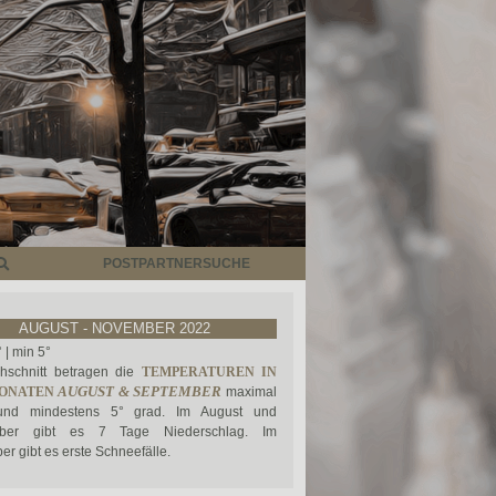
POSTPARTNERSUCHE
AUGUST - NOVEMBER 2022
 | min 5°
hschnitt betragen die
TEMPERATUREN IN
AUGUST & SEPTEMBER
MONATEN
maximal
nd mindestens 5° grad. Im August und
ber gibt es 7 Tage Niederschlag. Im
r gibt es erste Schneefälle.