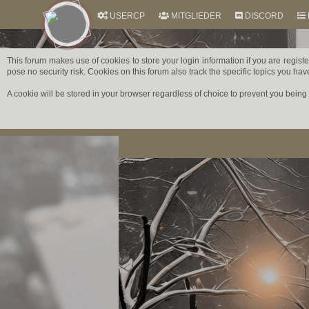
USERCP
MITGLIEDER
DISCORD
THIS FORUM USES COOKIES
This forum makes use of cookies to store your login information if you are regist
pose no security risk. Cookies on this forum also track the specific topics you h
A cookie will be stored in your browser regardless of choice to prevent you being a