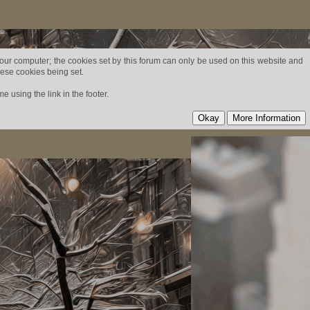
 your computer; the cookies set by this forum can only be used on this website and
hese cookies being set.
 using the link in the footer.